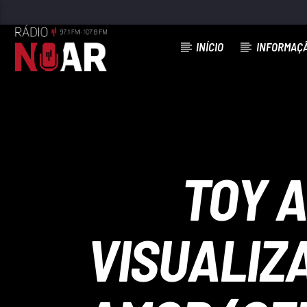
INÍCIO
INFORMAÇ
FAIXA ATUAL
97.1FM E 107.8 FM
RÁDIO NOAR
TOY A
VISUALIZ