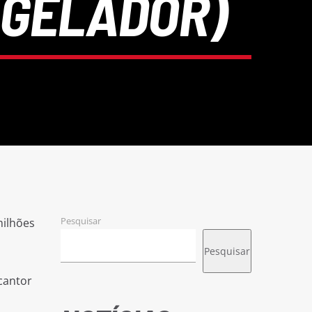
NGELADOR)
Pesquisar
ilhões
Pesquisar
cantor