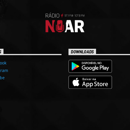
S
DOWNLOADS
ook
gram
be