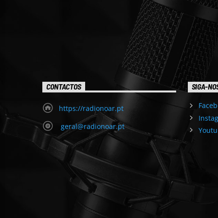
CONTACTOS
SIGA-NO
Faceb
https://radionoar.pt
Insta
geral@radionoar.pt
Youtu