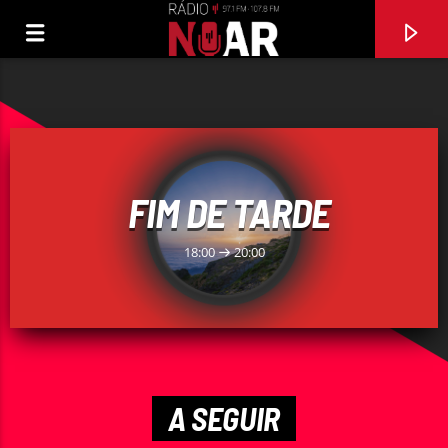
FIM DE TARDE
18:00
20:00
FAIXA ATUAL
O QUE VAI SER DE MIM (2007)
A SEGUIR
TONY CARREIRA