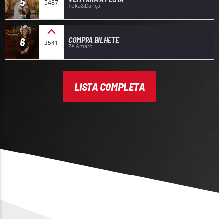
5
5487
Toka&Dança
6
COMPRA BILHETE
3541
Zé Amaro
LISTA COMPLETA