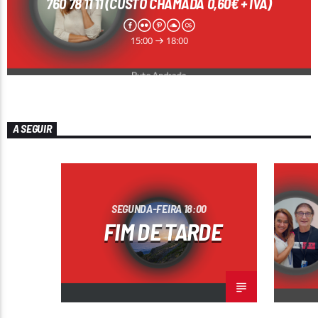
760 78 11 11 (CUSTO CHAMADA 0,60€ + IVA)
15:00
18:00
Rádio No ar
A SEGUIR
SEGUNDA-FEIRA 18:00
FIM DE TARDE