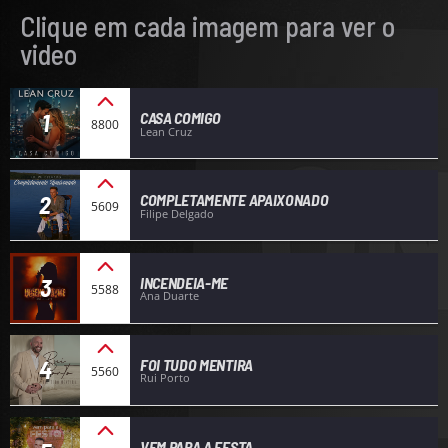
Clique em cada imagem para ver o
video
1
CASA COMIGO
8800
Lean Cruz
2
COMPLETAMENTE APAIXONADO
5609
Filipe Delgado
3
INCENDEIA-ME
5588
Ana Duarte
4
FOI TUDO MENTIRA
5560
Rui Porto
VEM PARA A FESTA