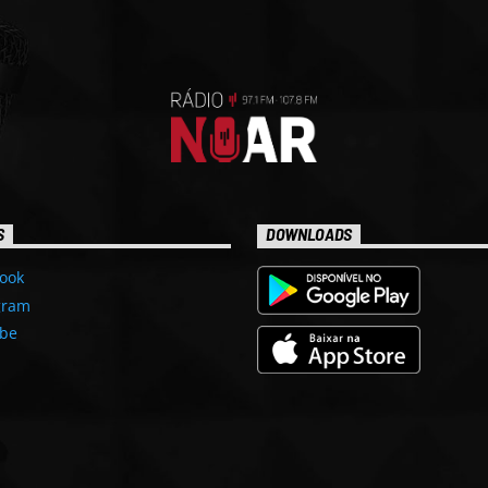
S
DOWNLOADS
ook
gram
be