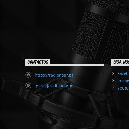
CONTACTOS
SIGA-NO
Faceb
https://radionoar.pt
Insta
geral@radionoar.pt
Youtu