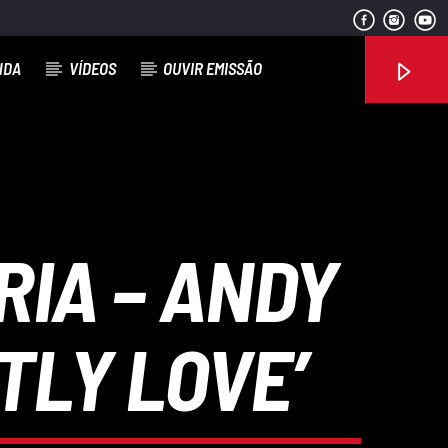
NDA
VÍDEOS
OUVIR EMISSÃO
Rádio No ar
RIA – ANDY
TLY LOVE’