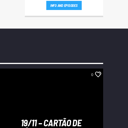
Rute Andrade ou a Bi Silva entrem em
INFO AND EPISODES
contato.
0
19/11 – CARTÃO DE