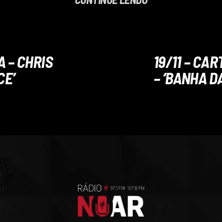
A – CHRIS
19/11 – CA
CE’
– ‘BANHA D