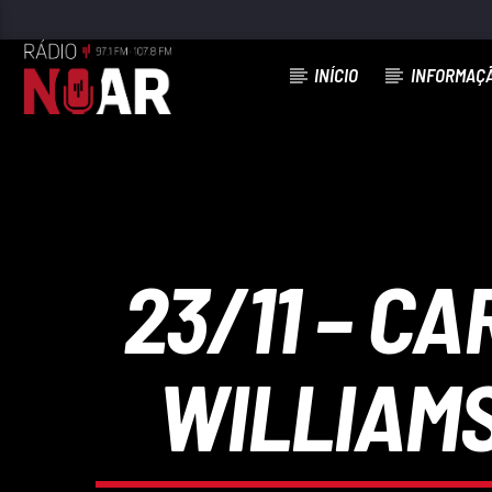
INÍCIO
INFORMAÇ
FAIXA ATUAL
LÁBIOS DE MEL
ALMA LATINA
23/11 – C
WILLIAMS