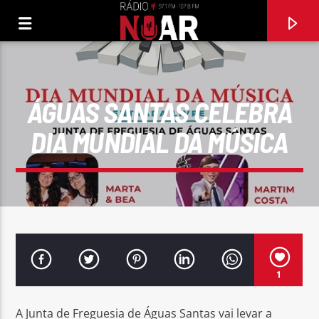
ÁGUAS SANTAS CELEBRA
DIA MUNDIAL DA MÚSICA
FAIXA ATUAL
1
INCENDEIA-ME
ANA DUARTE
A Junta de Freguesia de Águas Santas vai levar a