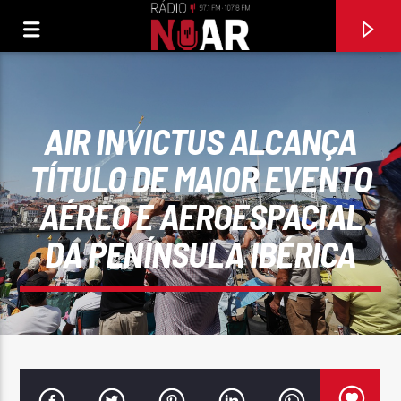
AIR INVICTUS ALCANÇA
TÍTULO DE MAIOR EVENTO
AÉREO E AEROESPACIAL
DA PENÍNSULA IBÉRICA
FAIXA ATUAL
SONHAR CONTIGO
RUI PORTO