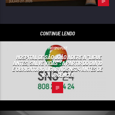
JULHO 27, 2026
CONTINUE LENDO
PRÓXIMO POST
HOSPITAL DE SÃO JOÃO ADERE A “LIGUE
ANTES, SALVE VIDAS”: A PARTIR DO DIA 10
É OBRIGATÓRIO LIGAR AO SNS24 ANTES DE
IR À URGÊNCIA