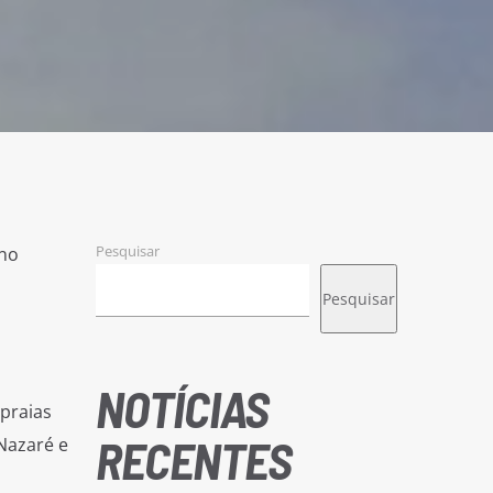
Pesquisar
 no
Pesquisar
NOTÍCIAS
 praias
RECENTES
Nazaré e