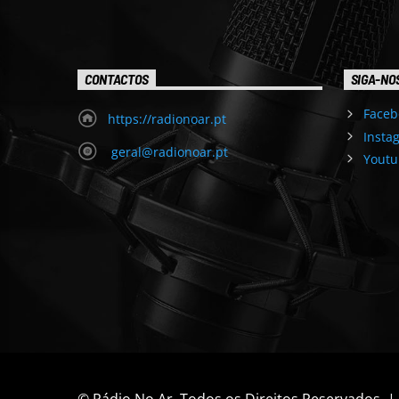
CONTACTOS
SIGA-NO
Faceb
https://radionoar.pt
Insta
geral@radionoar.pt
Youtu