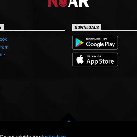
S
DOWNLOADS
ook
gram
be