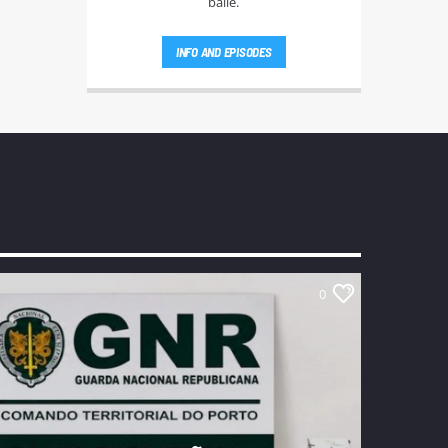
baile.
INFO AND EPISODES
0