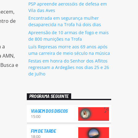
PSP apreende aerossóis de defesa em
Vila das Aves
hecem,
Encontrada em segurança mulher
ntro de
desaparecida na Trofa há dois dias
Apreensão de 10 armas de fogo e mais
de 800 munições na Trofa
 a
Luís Represas morre aos 69 anos após
uma carreira de meio século na música
 a AMN,
Festas em honra do Senhor dos Aflitos
 Busca e
regressam a Ardegães nos dias 25 e 26
de julho
PROGRAMA SEGUINTE
VIAGEM DOS DISCOS
15:00
FIM DE TARDE
18:00