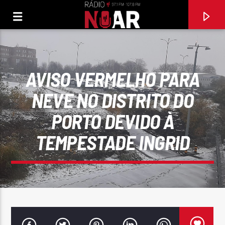
AVISO VERMELHO PARA
NEVE NO DISTRITO DO
PORTO DEVIDO À
TEMPESTADE INGRID
FAIXA ATUAL
ELA SÓ QUER É FESTA
FILIPE SEQUEIRA