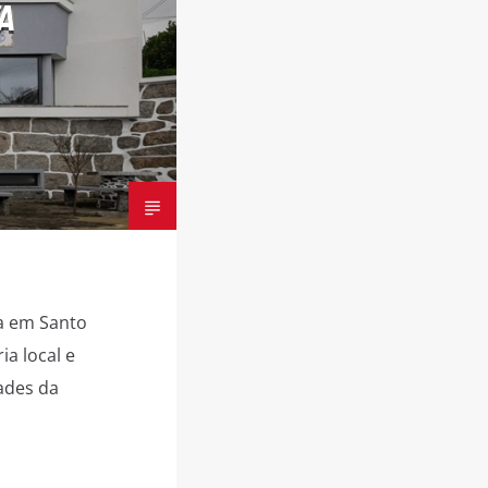
A
a em Santo
a local e
ades da