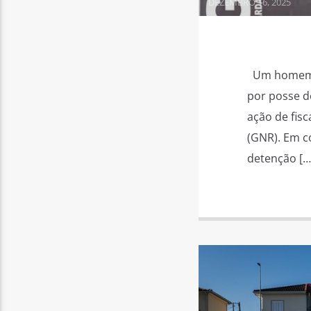
DEZEMBRO 16, 2025
Um homem de
por posse d
ação de fis
(GNR). Em c
detenção […