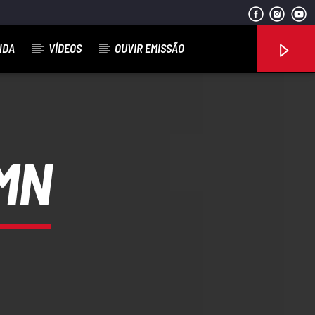
NDA
VÍDEOS
OUVIR EMISSÃO
MN
Rádio No ar