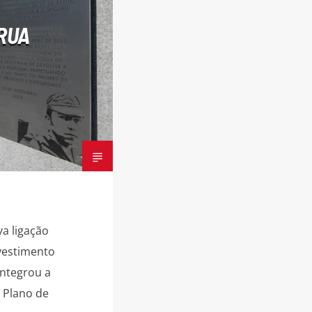
 RUA
va ligação
vestimento
integrou a
 Plano de