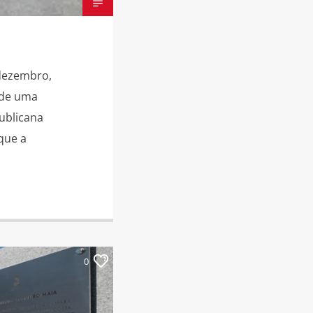
 dezembro,
 de uma
publicana
que a
0