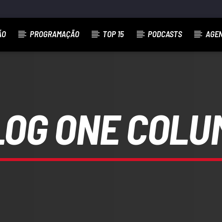
ÃO
PROGRAMAÇÃO
TOP 15
PODCASTS
AGE
LOSO)
LOG ONE COLU