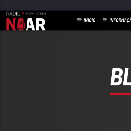
INÍCIO
INFORMAÇ
FAIXA ATUAL
SÓ FICOU AMOR POR TI (FEAT RUI VE
FERNANDO TORDO
B