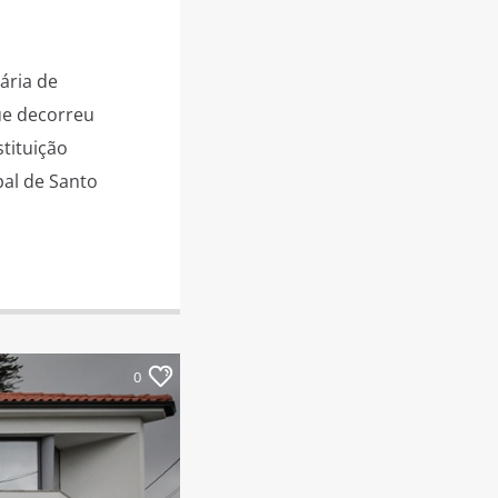
ária de
que decorreu
tituição
pal de Santo
0