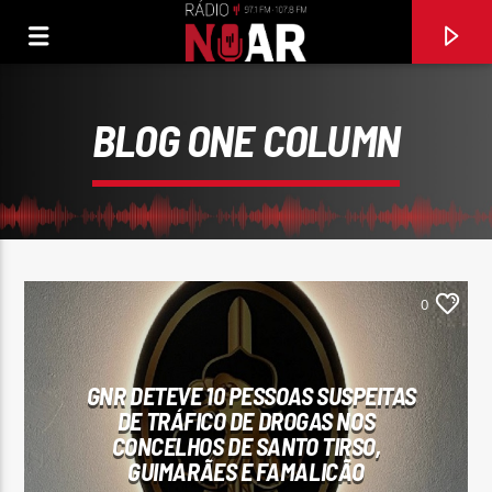
BLOG ONE COLUMN
0
GNR DETEVE 10 PESSOAS SUSPEITAS
FAIXA ATUAL
DE TRÁFICO DE DROGAS NOS
CONCELHOS DE SANTO TIRSO,
BEBER, CAIR, LEVANTAR (2010)
GUIMARÃES E FAMALICÃO
STARLIGHT