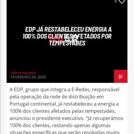
0
EDP JÁ RESTABELECEU ENERGIA A
100% DOS CLIENTES AFETADOS POR
TEMPESTADES
Administrador
FEVEREIRO 26, 2026
A EDP, grupo que integra a E-Redes, responsável
pela operação da rede de distribuição em
Portugal continental, já restabeleceu a energia a
100% dos clientes afetados pelas tempestades,
anunciou o presidente executivo. “Já recuperámos
100% dos clientes, restando apenas algumas
situações específicas que serão resolvidas muito