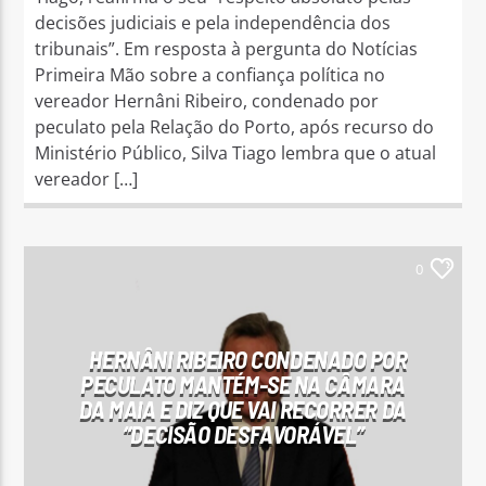
decisões judiciais e pela independência dos
tribunais”. Em resposta à pergunta do Notícias
Primeira Mão sobre a confiança política no
vereador Hernâni Ribeiro, condenado por
peculato pela Relação do Porto, após recurso do
Ministério Público, Silva Tiago lembra que o atual
vereador […]
0
HERNÂNI RIBEIRO CONDENADO POR
PECULATO MANTÉM-SE NA CÂMARA
DA MAIA E DIZ QUE VAI RECORRER DA
“DECISÃO DESFAVORÁVEL”