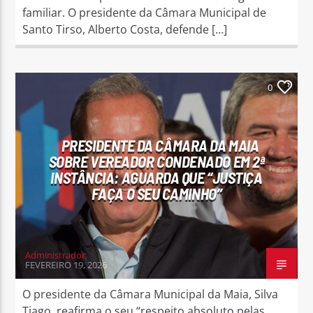
familiar. O presidente da Câmara Municipal de
Santo Tirso, Alberto Costa, defende […]
0
PRESIDENTE DA CÂMARA DA MAIA
SOBRE VEREADOR CONDENADO EM 2ª
INSTÂNCIA: AGUARDA QUE “JUSTIÇA
FAÇA O SEU CAMINHO”
Administrador
FEVEREIRO 19, 2026
O presidente da Câmara Municipal da Maia, Silva
Tiago, reafirma o seu “respeito absoluto pelas