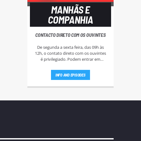
MANHÃS E
COMPANHIA
CONTACTO DIRETO COM OS OUVINTES
De segunda a sexta feira, das 09h às
12h, o contato direto com os ouvintes
é privilegiado. Podem entrar em
antena pelo 22 943 93 83 ou 22 943 93
88. Esteja atento aos passatempos nas
INFO AND EPISODES
"Manhãs NoAr".