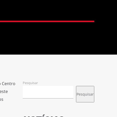
Pesquisar
o Centro
este
Pesquisar
os