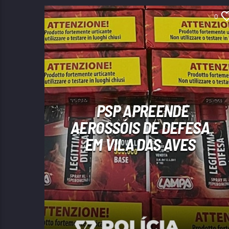
0
PSP APREENDE
AEROSSÓIS DE DEFESA
EM VILA DAS AVES