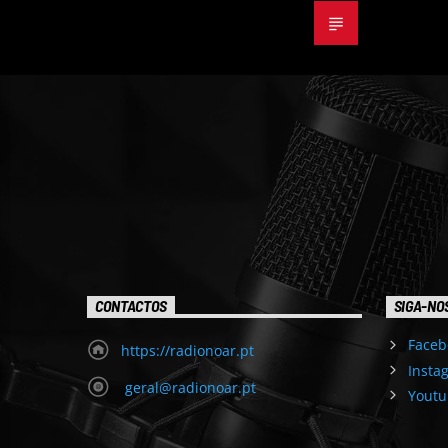
CONTACTOS
SIGA-NO
Faceb
https://radionoar.pt
Insta
geral@radionoar.pt
Youtu