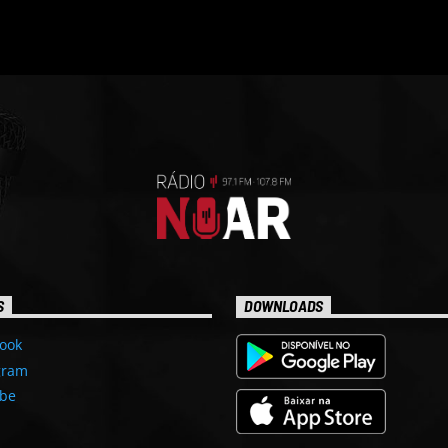
S
DOWNLOADS
ook
gram
be