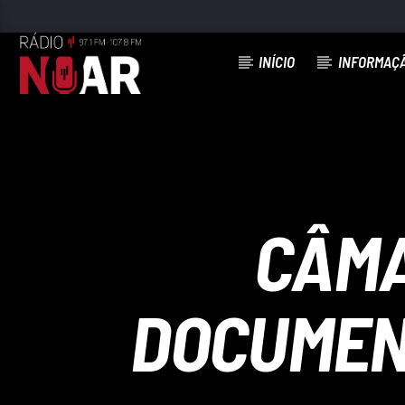
INÍCIO
INFORMAÇ
FAIXA ATUAL
BATE COM O PÉ
ALMA NOVA
CÂMA
DOCUMEN