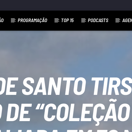
ÃO
PROGRAMAÇÃO
TOP 15
PODCASTS
AGE
E SANTO TIR
 DE “COLEÇÃ