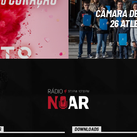
CÂMARA DE
26 ATL
S
DOWNLOADS