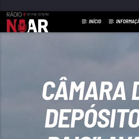
INÍCIO
INFORMAÇ
FAIXA ATUAL
ANA MARIA
NUNO ALBATROZ
CÂMARA D
DEPÓSITO