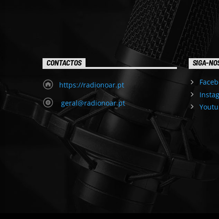
CONTACTOS
SIGA-NO
Faceb
https://radionoar.pt
Insta
geral@radionoar.pt
Youtu