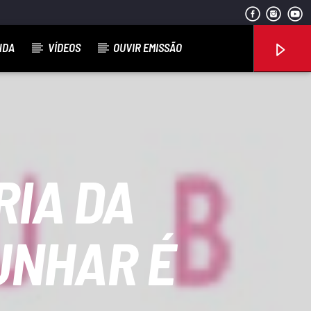
NDA
VÍDEOS
OUVIR EMISSÃO
Rádio No ar
RIA DA
UNHAR É