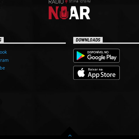
S
DOWNLOADS
ook
gram
be