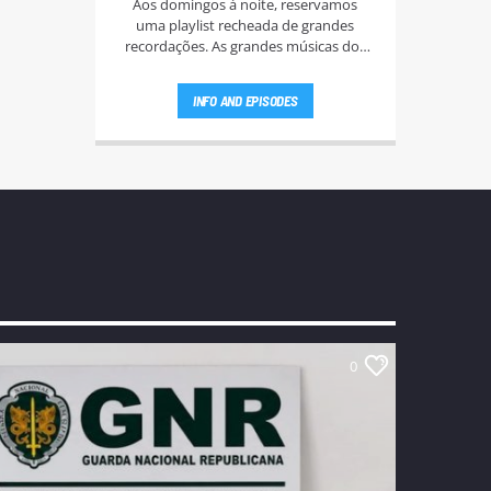
Aos domingos à noite, reservamos
uma playlist recheada de grandes
recordações. As grandes músicas dos
anos 60, 70, e 80.
INFO AND EPISODES
0