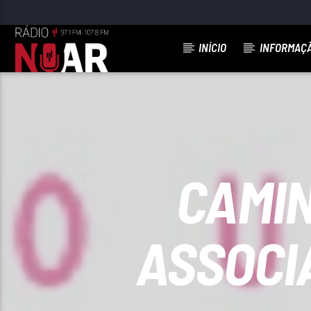
INÍCIO
INFORMAÇ
FAIXA ATUAL
EU JURO (I SWEAR)
LEANDRO & LEONARDO
CAMIN
ASSOCI