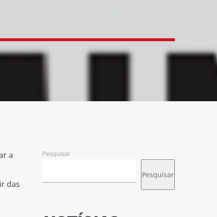
Pesquisar
ar a
Pesquisar
ir das