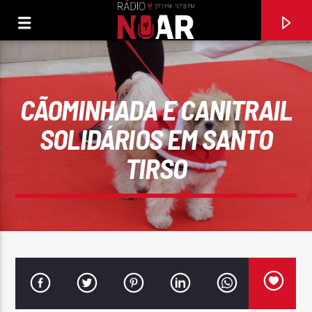
CÃOMINHADA E CANITRAIL
SOLIDÁRIOS EM SANTO
TIRSO
FAIXA ATUAL
ET SI TU N'EXISTAIS PAS
JOE DASSIN