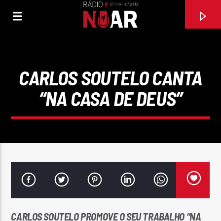
CARLOS SOUTELO CANTA
“NA CASA DE DEUS”
FAIXA ATUAL
FOI O BEIJO
ALBATROZ
CARLOS SOUTELO PROMOVE O SEU TRABALHO “NA