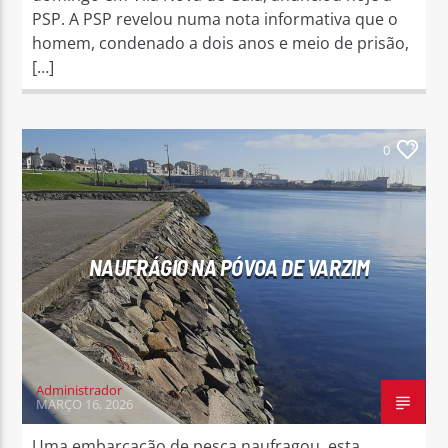
PSP. A PSP revelou numa nota informativa que o
homem, condenado a dois anos e meio de prisão,
[…]
0
NAUFRÁGIO NA PÓVOA DE VARZIM
Administrador
MARÇO 16, 2026
Uma embarcação de pesca naufragou, esta