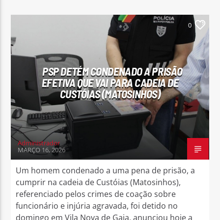
0
PSP DETÉM CONDENADO A PRISÃO
EFETIVA QUE VAI PARA CADEIA DE
CUSTÓIAS (MATOSINHOS)
Administrador
MARÇO 16, 2026
Um homem condenado a uma pena de prisão, a
cumprir na cadeia de Custóias (Matosinhos),
referenciado pelos crimes de coação sobre
funcionário e injúria agravada, foi detido no
domingo em Vila Nova de Gaia, anunciou hoje a