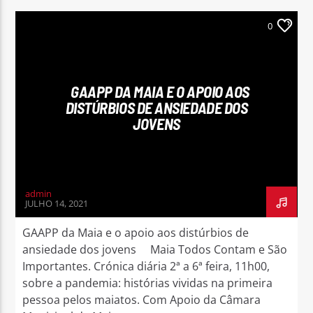
0
GAAPP DA MAIA E O APOIO AOS
DISTÚRBIOS DE ANSIEDADE DOS
JOVENS
admin
JULHO 14, 2021
GAAPP da Maia e o apoio aos distúrbios de
ansiedade dos jovens Maia Todos Contam e São
Importantes. Crónica diária 2ª a 6ª feira, 11h00,
sobre a pandemia: histórias vividas na primeira
pessoa pelos maiatos. Com Apoio da Câmara