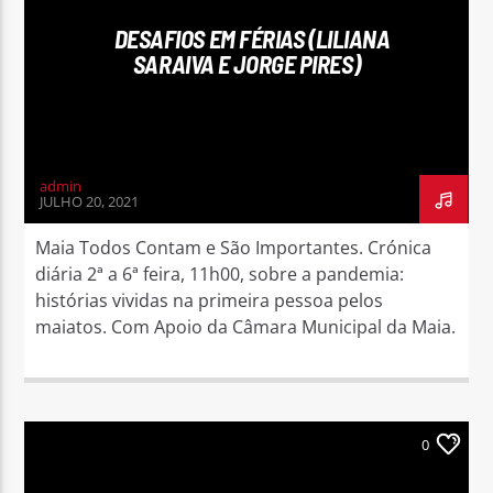
DESAFIOS EM FÉRIAS (LILIANA
SARAIVA E JORGE PIRES)
Rádio No ar
admin
JULHO 20, 2021
Maia Todos Contam e São Importantes. Crónica
diária 2ª a 6ª feira, 11h00, sobre a pandemia:
histórias vividas na primeira pessoa pelos
maiatos. Com Apoio da Câmara Municipal da Maia.
0