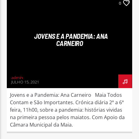
0
JOVENS E A PANDEMIA: ANA
CARNEIRO
admin
JULHO 15, 2021
Jovens e a Pandemia: Ana Carneiro Maia Todos
Contam e São Importantes. Crónica diária 2ª a 6ª
feira, 11h00, sobre a pandemia: histórias vividas
na primeira pessoa pelos maiatos. Com Apoio da
Câmara Municipal da Maia.