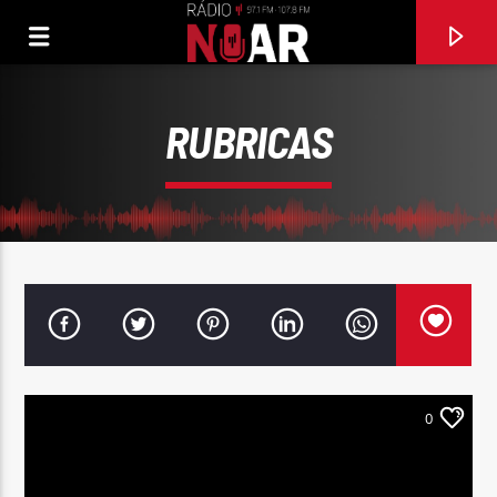
RUBRICAS
0
FAIXA ATUAL
97.1FM E 107.8 FM
RÁDIO NOAR