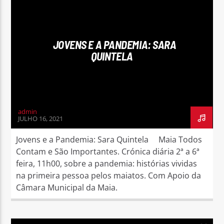
JOVENS E A PANDEMIA: SARA
QUINTELA
admin
JULHO 16, 2021
Jovens e a Pandemia: Sara Quintela Maia Todos
Contam e São Importantes. Crónica diária 2ª a 6ª
feira, 11h00, sobre a pandemia: histórias vividas
na primeira pessoa pelos maiatos. Com Apoio da
Câmara Municipal da Maia.