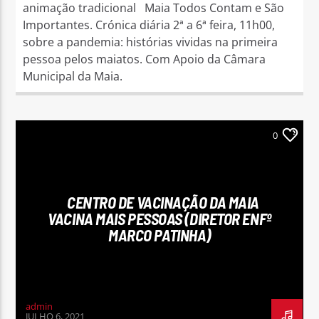
animação tradicional Maia Todos Contam e São
Importantes. Crónica diária 2ª a 6ª feira, 11h00,
sobre a pandemia: histórias vividas na primeira
pessoa pelos maiatos. Com Apoio da Câmara
Municipal da Maia.
0
CENTRO DE VACINAÇÃO DA MAIA
VACINA MAIS PESSOAS (DIRETOR ENFº
MARCO PATINHA)
admin
JULHO 6, 2021