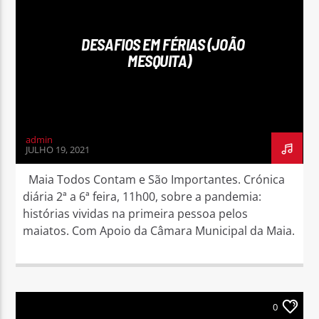
DESAFIOS EM FÉRIAS (JOÃO
MESQUITA)
admin
JULHO 19, 2021
Maia Todos Contam e São Importantes. Crónica
diária 2ª a 6ª feira, 11h00, sobre a pandemia:
histórias vividas na primeira pessoa pelos
maiatos. Com Apoio da Câmara Municipal da Maia.
0