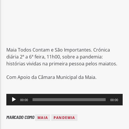
Rádio No ar
Maia Todos Contam e São Importantes. Crónica
diária 2ª a 6ª feira, 11h00, sobre a pandemia:
histórias vividas na primeira pessoa pelos maiatos.
Com Apoio da Câmara Municipal da Maia.
Reprodutor
00:00
00:00
de
áudio
MARCADO COMO
MAIA
PANDEMIA