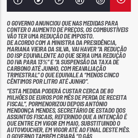
O GOVERNO ANUNCIOU QUE NAS MEDIDAS PARA
CONTER O AUMENTO DE PREÇOS, OS COMBUSTÍVEIS
VÃO TER UMA REDUÇÃO DE IMPOSTO.
DE ACORDO COM A MINISTRA DA PRESIDÊNCIA,
Rádio No ar
MARIANA VIEIRA DA SILVA, VAI HAVER “A REDUÇÃO
DO ISP EQUIVALENTE AO QUE SERIA UMA REDUÇÃO
DO IVA PARA 13%” E “A SUSPENSÃO DA TAXA DE
CARBONO ATÉ JUNHO, COM REAVALIAÇÃO
TRIMESTRAL” O QUE EQUIVALE A “MENOS CINCO
CÊNTIMOS POR LITRO ATÉ JUNHO”.
“ESTA MEDIDA PODERÁ CUSTAR CERCA DE 80
MILHÕES DE EUROS POR MÊS DE PERDA DE RECEITA
FISCAL”, PORMENORIZOU DEPOIS ANTÓNIO
MENDONÇA MENDES, SECRETÁRIO DE ESTADO DOS
ASSUNTOS FISCAIS, REFERINDO QUE A INTENÇÃO É
QUE ENTRE EM VIGOR EM MAIO, SUBSTITUINDO O
AUTOVOUCHER, EM VIGOR ATÉ AO FINAL DESTE MÊS.
O GOVERNO TAMBÉM CRIARÁ “O GÁS