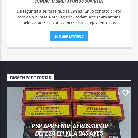
CONTACTO DIRETO COM OS OUVINTES
De segunda a sexta feira, das 09h às 12h, o contato direto
com os ouvintes é privilegiado. Podem entrar em antena
pelo 22 943 93 83 ou 22 943 93 88. Esteja atento aos
passatempos nas "Manhãs NoAr".
INFO AND EPISODES
TAMBÉM PODE GOSTAR
0
PSP APREENDE AEROSSÓIS DE
DEFESA EM VILA DAS AVES