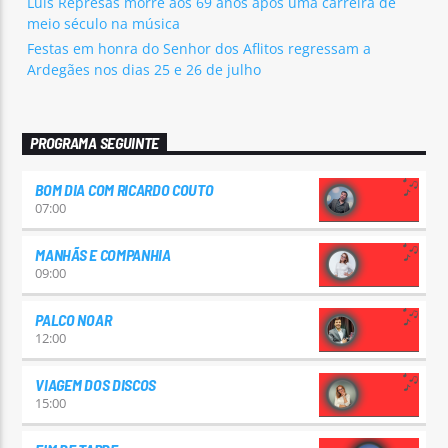
Luís Represas morre aos 69 anos após uma carreira de
meio século na música
Festas em honra do Senhor dos Aflitos regressam a
Ardegães nos dias 25 e 26 de julho
PROGRAMA SEGUINTE
BOM DIA COM RICARDO COUTO
07:00
MANHÃS E COMPANHIA
09:00
PALCO NOAR
12:00
VIAGEM DOS DISCOS
15:00