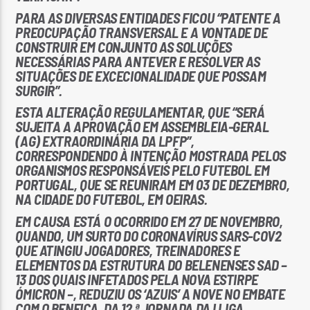
PARA AS DIVERSAS ENTIDADES FICOU “PATENTE A
PREOCUPAÇÃO TRANSVERSAL E A VONTADE DE
CONSTRUIR EM CONJUNTO AS SOLUÇÕES
NECESSÁRIAS PARA ANTEVER E RESOLVER AS
SITUAÇÕES DE EXCECIONALIDADE QUE POSSAM
SURGIR”.
ESTA ALTERAÇÃO REGULAMENTAR, QUE “SERÁ
SUJEITA A APROVAÇÃO EM ASSEMBLEIA-GERAL
(AG) EXTRAORDINÁRIA DA LPFP”,
CORRESPONDENDO À INTENÇÃO MOSTRADA PELOS
ORGANISMOS RESPONSÁVEIS PELO FUTEBOL EM
PORTUGAL, QUE SE REUNIRAM EM 03 DE DEZEMBRO,
NA CIDADE DO FUTEBOL, EM OEIRAS.
EM CAUSA ESTÁ O OCORRIDO EM 27 DE NOVEMBRO,
QUANDO, UM SURTO DO CORONAVÍRUS SARS-COV2
QUE ATINGIU JOGADORES, TREINADORES E
ELEMENTOS DA ESTRUTURA DO BELENENSES SAD –
13 DOS QUAIS INFETADOS PELA NOVA ESTIRPE
ÓMICRON –, REDUZIU OS ‘AZUIS’ A NOVE NO EMBATE
COM O BENFICA, DA 12.ª JORNADA DA I LIGA.