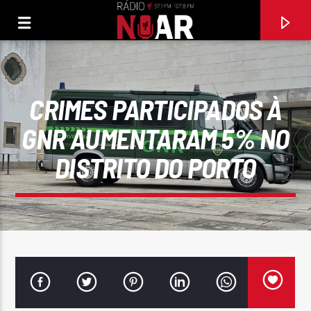
CRIMES PARTICIPADOS À
GNR AUMENTARAM 5% NO
DISTRITO DO PORTO
FAIXA ATUAL
97.1FM E 107.8 FM
RÁDIO NOAR