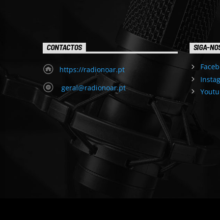
CONTACTOS
SIGA-NO
Faceb
https://radionoar.pt
Insta
geral@radionoar.pt
Youtu