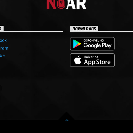
S
DOWNLOADS
ook
gram
be