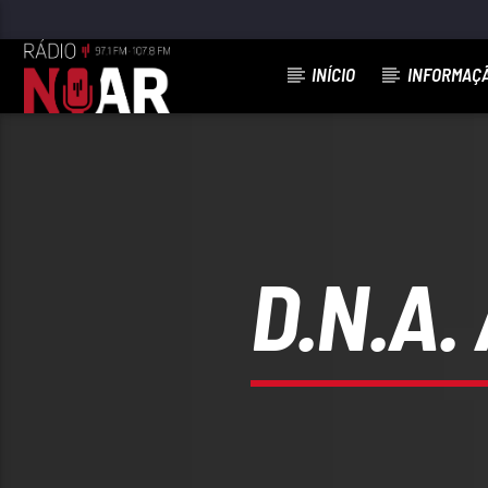
INÍCIO
INFORMAÇ
FAIXA ATUAL
97.1FM E 107.8 FM
RÁDIO NOAR
D.N.A.