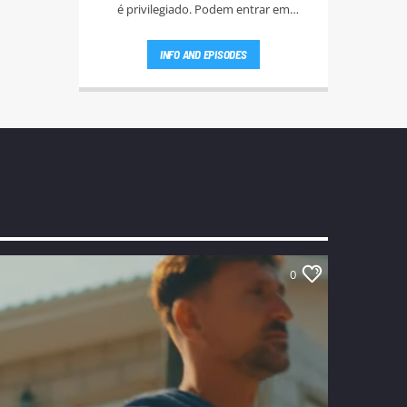
é privilegiado. Podem entrar em
antena pelo 22 943 93 83 ou 22 943 93
88. Esteja atento aos passatempos nas
INFO AND EPISODES
"Manhãs NoAr".
0