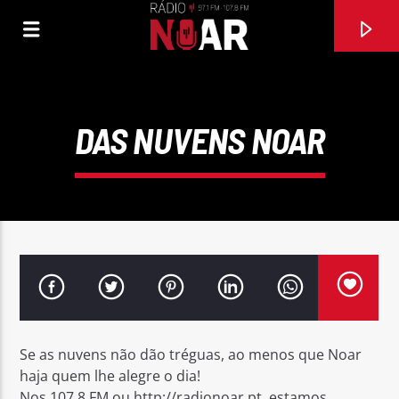
DAS NUVENS NOAR
FAIXA ATUAL
Se as nuvens não dão tréguas, ao menos que Noar
MENSAGEM PRA VOCE (COM BIAGGIO ANTONECCI
haja quem lhe alegre o dia!
JOANNA
Nos 107,8 FM ou http://radionoar.pt, estamos