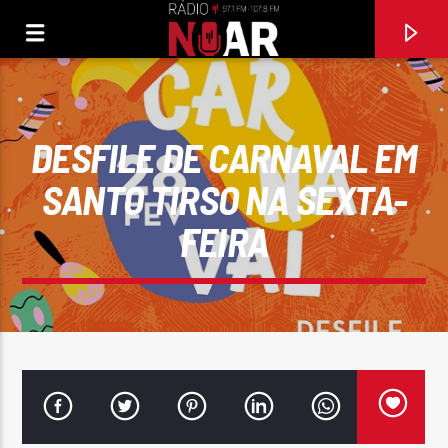
DESFILE DE CARNAVAL EM
SANTO TIRSO NA SEXTA-
FEIRA
FAIXA ATUAL
ONDE ESTÁ O MEU AMOR ANTIGO
SEVERIANO