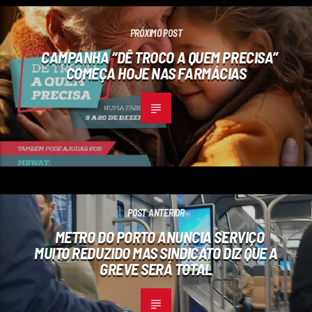
PRÓXIMO POST
CAMPANHA “DÊ TROCO A QUEM PRECISA”
COMEÇA HOJE NAS FARMÁCIAS
POST ANTERIOR
METRO DO PORTO ANUNCIA SERVIÇO
MUITO REDUZIDO MAS SINDICATO DIZ QUE A
GREVE SERÁ TOTAL