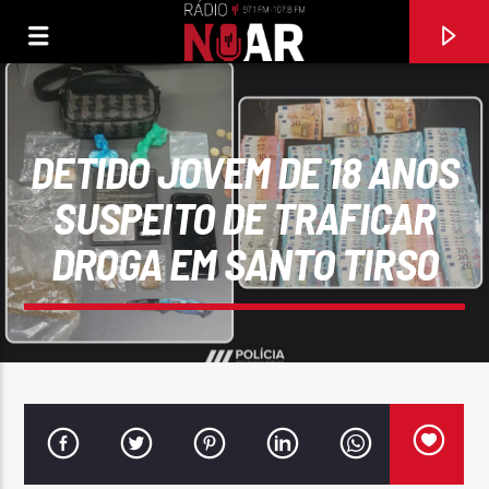
DETIDO JOVEM DE 18 ANOS
SUSPEITO DE TRAFICAR
DROGA EM SANTO TIRSO
FAIXA ATUAL
DÁ-ME UM BEIJO
CONJUNTO MUSICAL INICIADORES