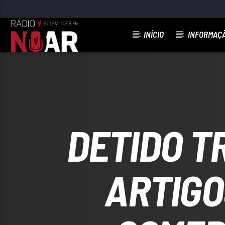
INÍCIO
INFORMAÇ
FAIXA ATUAL
TUDO PASSARÁ
NELSON NED
DETIDO T
ARTIGO