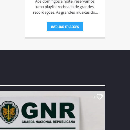
Aos domingos à noite, reservamos
uma playlist recheada de grandes
recordações. As grandes músicas dos
anos 60, 70, e 80.
INFO AND EPISODES
0