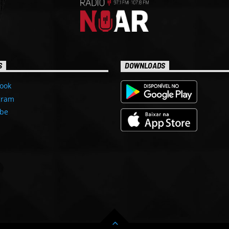
S
DOWNLOADS
ook
gram
be