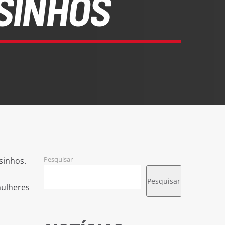
SINHOS
Pesquisar
sinhos.
Pesquisar
mulheres
,