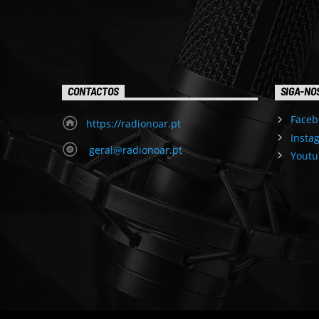
CONTACTOS
SIGA-NO
Faceb
https://radionoar.pt
Insta
geral@radionoar.pt
Youtu