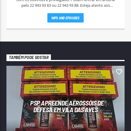
pelo 22 943 93 83 ou 22 943 93 88. Esteja atento aos
passatempos nas "Manhãs NoAr".
INFO AND EPISODES
TAMBÉM PODE GOSTAR
0
PSP APREENDE AEROSSÓIS DE
DEFESA EM VILA DAS AVES