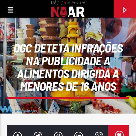
DGC DETETA INFRAÇÕES
NA PUBLICIDADE A
ALIMENTOS DIRIGIDA A
MENORES DE 16 ANOS
FAIXA ATUAL
ÉS DEMAIS
SANTAMARIA