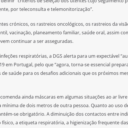
rá definir “critérios de seleção dos utentes cujo seguimento 
te, por teleconsulta e telemonitorização”.
ntes crónicos, os rastreios oncológicos, os rastreios da visã
til, vacinação, planeamento familiar, saúde oral, assim c
evem continuar a ser asseguradas.
 infeções respiratórias, a DGS alerta para um expectável “
19 em Portugal, pelo que “agora, torna-se essencial prepara
s de saúde para os desafios adicionais que os próximos mes
ecomenda ainda máscaras em algumas situações ao ar livr
ia mínima de dois metros de outra pessoa. Quanto ao uso d
tém-se obrigatório. A diminuição dos contactos entre indi
sico, a etiqueta respiratória, a higienização frequente da