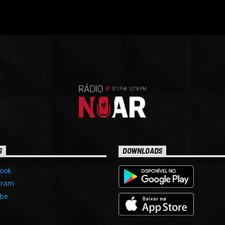
S
DOWNLOADS
ook
gram
be