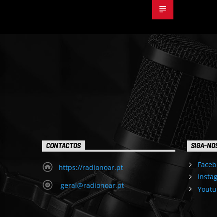
CONTACTOS
SIGA-NO
Faceb
https://radionoar.pt
Insta
geral@radionoar.pt
Youtu