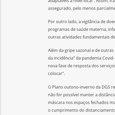
adaptáveis a nível local”. Assim, i
assegurado, pelo menos parcialmen
Por outro lado, a vigilância de doe
programas de saúde materna, infan
outras atividades fundamentais d
Além da gripe sazonal e de outras
da incidência” da pandemia Covid-
nova fase de resposta dos serviço
colocar”.
O Plano outono-inverno da DGS r
não for possível manter a distânc
máscara nos espaços fechados man
o cumprimento do distanciamento fí