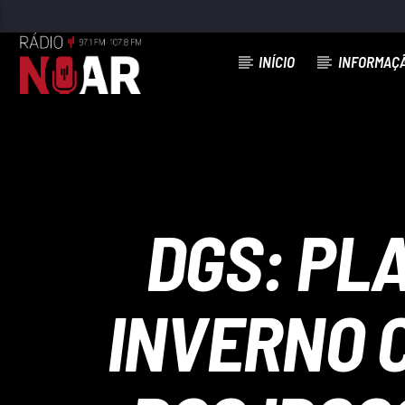
INÍCIO
INFORMAÇ
FAIXA ATUAL
COM MILHO CRU
TOKA & DANÇA
DGS: PL
INVERNO 