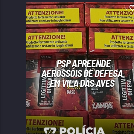
0
PSP APREENDE
AEROSSÓIS DE DEFESA
EM VILA DAS AVES