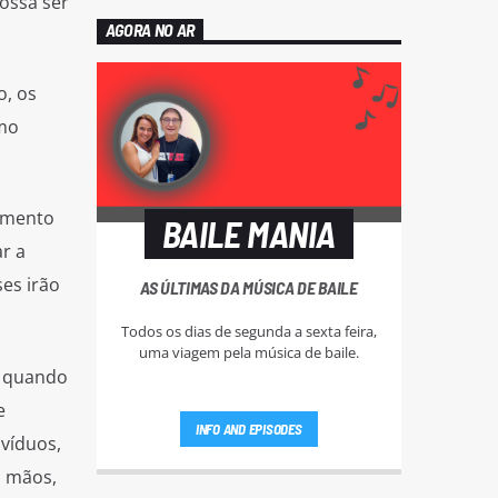
possa ser
AGORA NO AR
o, os
omo
aumento
BAILE MANIA
r a
es irão
AS ÚLTIMAS DA MÚSICA DE BAILE
Todos os dias de segunda a sexta feira,
uma viagem pela música de baile.
e quando
e
INFO AND EPISODES
víduos,
s mãos,