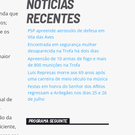
NOTÍCIAS
RECENTES
inda que
os;
PSP apreende aerossóis de defesa em
e os
Vila das Aves
Encontrada em segurança mulher
desaparecida na Trofa há dois dias
maior
Apreensão de 10 armas de fogo e mais
de 800 munições na Trofa
Luís Represas morre aos 69 anos após
uma carreira de meio século na música
Festas em honra do Senhor dos Aflitos
regressam a Ardegães nos dias 25 e 26
al de
de julho
-
ão da
PROGRAMA SEGUINTE
iciente,