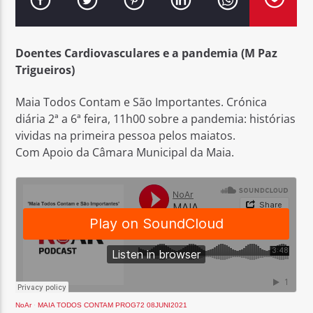
Doentes Cardiovasculares e a pandemia (M Paz
Trigueiros)
Rádio No ar
Maia Todos Contam e São Importantes. Crónica
diária 2ª a 6ª feira, 11h00 sobre a pandemia: histórias
vividas na primeira pessoa pelos maiatos.
Com Apoio da Câmara Municipal da Maia.
NoAr
·
MAIA TODOS CONTAM PROG72 08JUNI2021