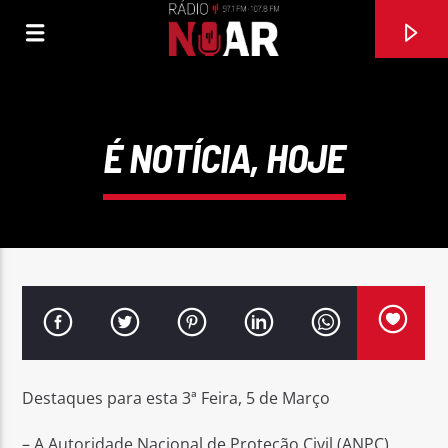
É NOTÍCIA, HOJE
FAIXA ATUAL
Destaques para esta 3ª Feira, 5 de Março
DEIXA-ME DAR
VALTER FERNANDES
– A Autoridade Nacional de Proteção Civil (ANPC)