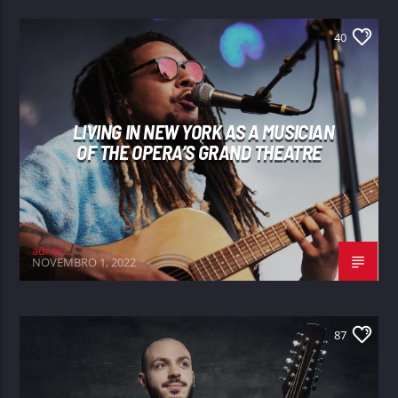
40
LIVING IN NEW YORK AS A MUSICIAN
OF THE OPERA’S GRAND THEATRE
admin
NOVEMBRO 1, 2022
87