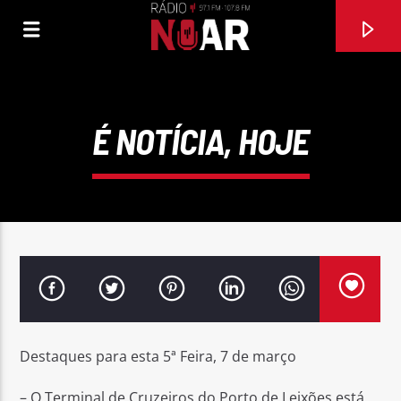
É NOTÍCIA, HOJE
FAIXA ATUAL
Destaques para esta 5ª Feira, 7 de março
PORTUGUÊS EMIGRANTE
PATRICK
– O Terminal de Cruzeiros do Porto de Leixões está