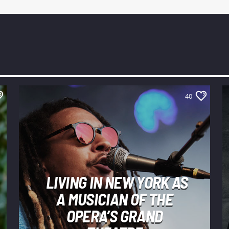
40
LIVING IN NEW YORK AS
A MUSICIAN OF THE
OPERA’S GRAND