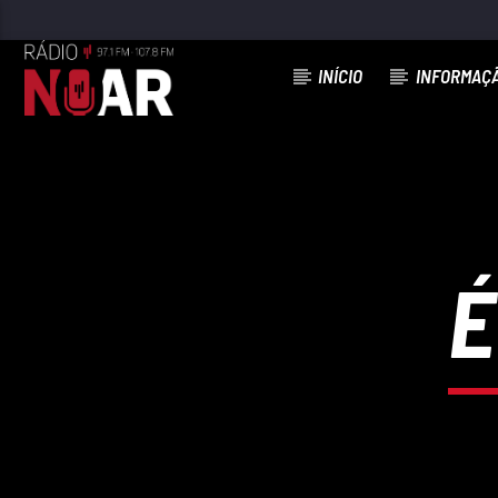
INÍCIO
INFORMAÇ
FAIXA ATUAL
JÁ NÃO SOU BÉBÉ
ROMANA
É