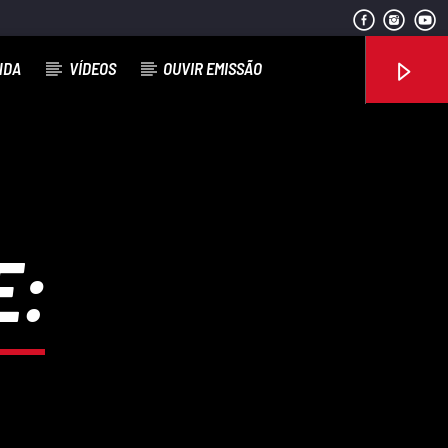
NDA
VÍDEOS
OUVIR EMISSÃO
Rádio No ar
E: