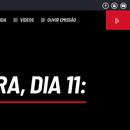
NDA
VÍDEOS
OUVIR EMISSÃO
Rádio No ar
A, DIA 11: