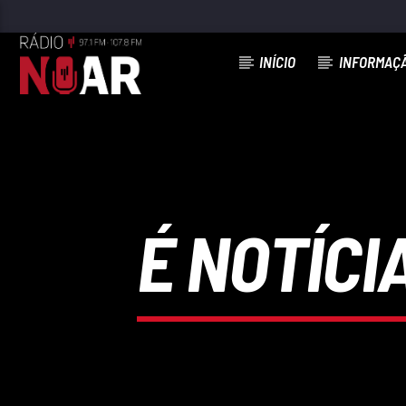
INÍCIO
INFORMAÇ
FAIXA ATUAL
97.1FM E 107.8 FM
RÁDIO NOAR
É NOTÍCIA