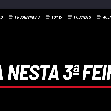
ÃO
PROGRAMAÇÃO
TOP 15
PODCASTS
AGE
 NESTA 3ª FEIR