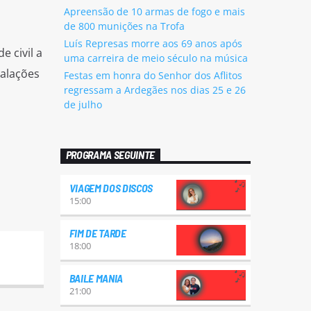
Apreensão de 10 armas de fogo e mais
de 800 munições na Trofa
Luís Represas morre aos 69 anos após
 civil a
uma carreira de meio século na música
talações
Festas em honra do Senhor dos Aflitos
regressam a Ardegães nos dias 25 e 26
de julho
PROGRAMA SEGUINTE
VIAGEM DOS DISCOS
15:00
FIM DE TARDE
18:00
BAILE MANIA
21:00