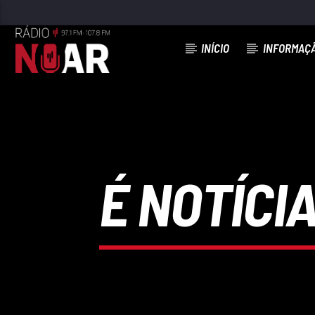
INÍCIO
INFORMAÇ
FAIXA ATUAL
97.1FM E 107.8 FM
RÁDIO NOAR
É NOTÍCIA