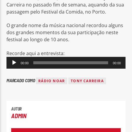
Carreira no passado fim de semana, aquando da sua
passagem pelo Festival da Comida, no Porto.
O grande nome da música nacional recordou alguns
dos grandes momentos da sua participação neste
festival ao longo de 10 anos.
Rádio No ar
Recorde aqui a entrevista:
Reprodutor
00:00
00:00
de
áudio
MARCADO COMO
RÁDIO NOAR
TONY CARREIRA
AUTOR
ADMIN