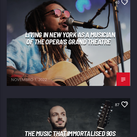
40
LIVING IN NEW YORK AS A MUSICIAN
OF THE OPERA’S GRAND THEATRE
admin
NOVEMBRO 1, 2022
87
THE MUSIC THAT IMMORTALISED 90S