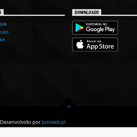
S
DOWNLOADS
ook
gram
be
| Desenvolvido por
Justweb.pt