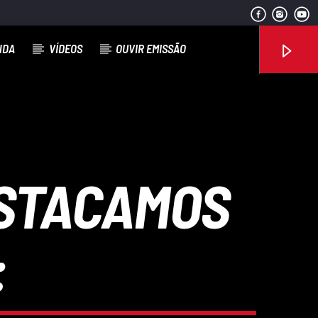
NDA
VÍDEOS
OUVIR EMISSÃO
Rádio No ar
DESTACAMOS
: