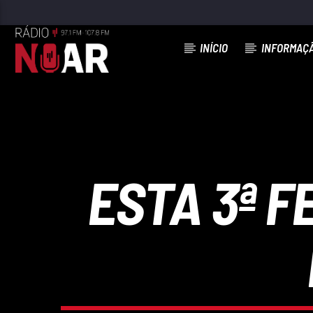
INÍCIO
INFORMAÇ
FAIXA ATUAL
AI! QUE LINDAS
DIAPASÃO
ESTA 3ª F