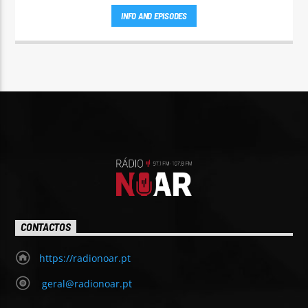
INFO AND EPISODES
CONTACTOS
https://radionoar.pt
geral@radionoar.pt