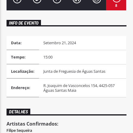
8
INFO DE EVENTO
Rádio No ar
Data:
Setembro 21, 2024
Tempo:
15:00
Localização:
Junta de Freguesia de Águas Santas
R. Joaquim de Vasconcelos 154, 4425-057
Endereço:
Águas Santas Maia
DETALHES
Artistas Confirmados:
Filipe Sequeira