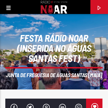
FESTA RÁDIO NOAR
(INSERIDA NO ÁGUAS
SANTAS FEST)
JUNTA DE FREGUESIA DE ÁGUAS SANTAS [MAIA]
FAIXA ATUAL
97.1FM E 107.8 FM
RÁDIO NOAR