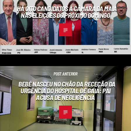
HÁ OITO CANDIDATOS À CÂMARA DA MAIA
NAS ELEIÇÕES DO PRÓXIMO DOMINGO
POST ANTERIOR
BEBÉ NASCEU NO CHÃO DA RECEÇÃO DA
URGÊNCIA DO HOSPITAL DE GAIA: PAI
ACUSA DE NEGLIGÊNCIA