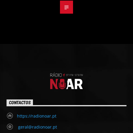
CONTACTOS
https://radionoar.pt
geral@radionoar.pt