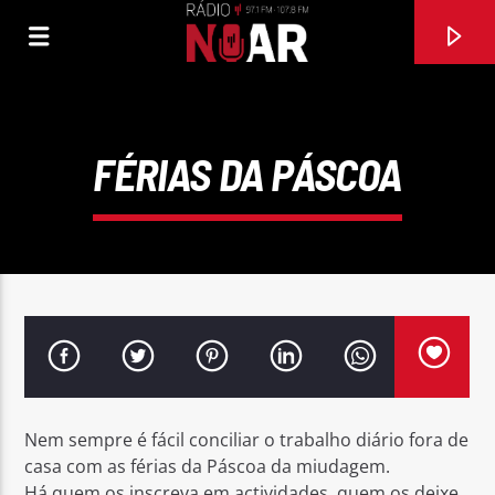
FÉRIAS DA PÁSCOA
FAIXA ATUAL
Nem sempre é fácil conciliar o trabalho diário fora de
TRAGO-TE NO CORAÇÃO
casa com as férias da Páscoa da miudagem.
CONJUNTO MUSICAL IRMÃOS LEAIS
Há quem os inscreva em actividades, quem os deixe