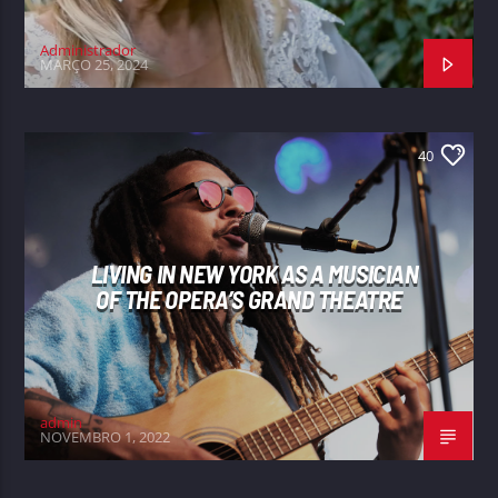
Administrador
MARÇO 25, 2024
40
LIVING IN NEW YORK AS A MUSICIAN
OF THE OPERA’S GRAND THEATRE
admin
NOVEMBRO 1, 2022