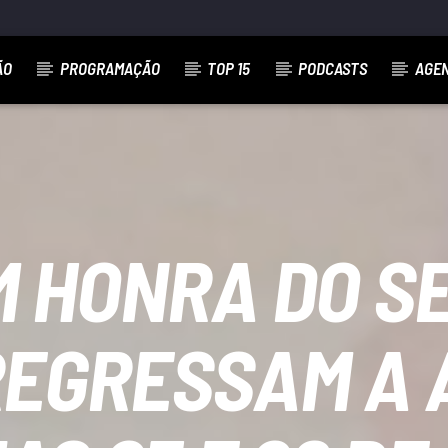
ÃO
PROGRAMAÇÃO
TOP 15
PODCASTS
AGE
M HONRA DO S
REGRESSAM A