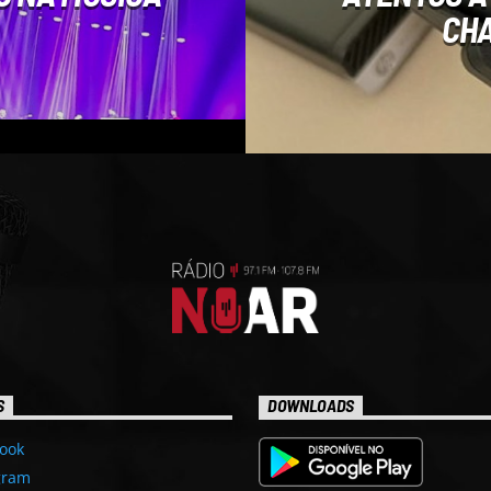
CHA
S
DOWNLOADS
ook
gram