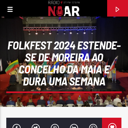
FOLKFEST 2024 ESTENDE-
SE DE MOREIRA AO
CONCELHO DA MAIA E
DURA UMA SEMANA
FAIXA ATUAL
OS REIS DA ANIMAÇÃO (FEAT CÁTIA PEREIRA)
AUGUSTO CANÁRIO