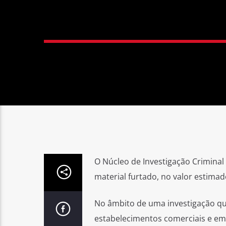
O Núcleo de Investigação Criminal
material furtado, no valor estimad
No âmbito de uma investigação qu
estabelecimentos comerciais e em 