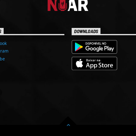
S
DOWNLOADS
ook
gram
be