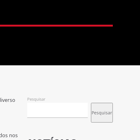
Pesquisar
diverso
Pesquisar
idos nos