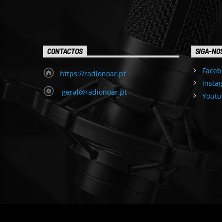
CONTACTOS
SIGA-NO
Faceb
https://radionoar.pt
Insta
geral@radionoar.pt
Youtu