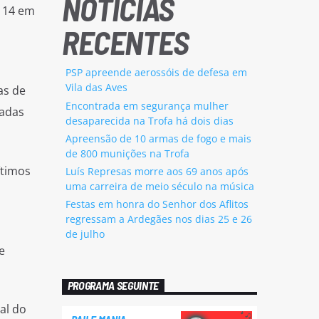
NOTÍCIAS
e 14 em
RECENTES
PSP apreende aerossóis de defesa em
Vila das Aves
as de
Encontrada em segurança mulher
zadas
desaparecida na Trofa há dois dias
Apreensão de 10 armas de fogo e mais
de 800 munições na Trofa
ítimos
Luís Represas morre aos 69 anos após
uma carreira de meio século na música
Festas em honra do Senhor dos Aflitos
regressam a Ardegães nos dias 25 e 26
de julho
e
PROGRAMA SEGUINTE
al do