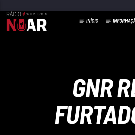
INÍCIO
INFORMAÇ
FAIXA ATUAL
O VELHO E O MAR
ROBERTO LEAL
GNR R
FURTADO