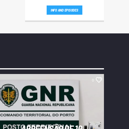
INFO AND EPISODES
0
APREENSÃO DE 10