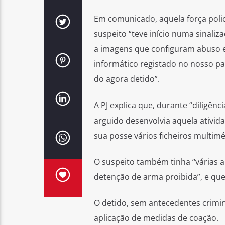
Em comunicado, aquela força polic
suspeito “teve início numa sinaliz
a imagens que configuram abuso e
informático registado no nosso paí
do agora detido”.
A PJ explica que, durante “diligênc
arguido desenvolvia aquela ativi
sua posse vários ficheiros multimé
O suspeito também tinha “várias a
detenção de arma proibida”, e qu
O detido, sem antecedentes crimina
aplicação de medidas de coação.