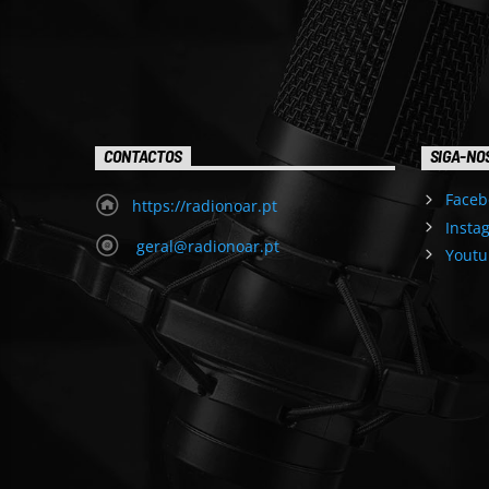
CONTACTOS
SIGA-NO
Faceb
https://radionoar.pt
Insta
geral@radionoar.pt
Youtu