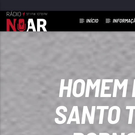
INÍCIO
INFORMAÇ
FAIXA ATUAL
IF I HAD A HAMMER
TRINI LOPEZ
HOMEM 
SANTO T