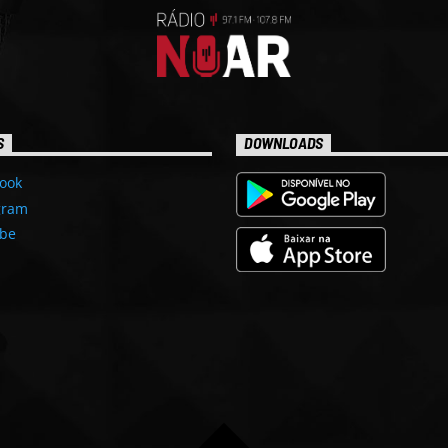
S
DOWNLOADS
ook
gram
be