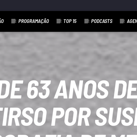
ÃO
PROGRAMAÇÃO
TOP 15
PODCASTS
AGE
DE 63 ANOS DE
IRSO POR SUS